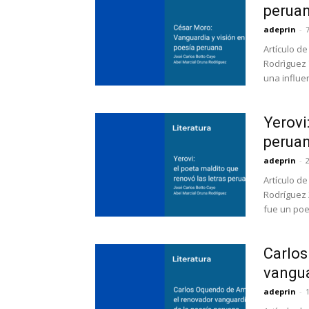
perua
adeprin
-
Artículo d
Rodrìguez 
una influe
Yerovi
perua
adeprin
-
Artículo d
Rodríguez 
fue un poe
Carlos
vangua
adeprin
-