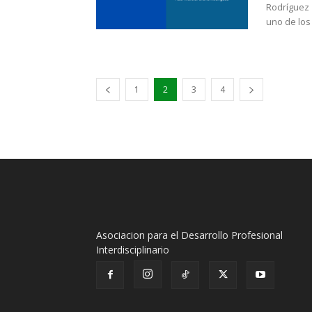
Rodríguez 
uno de los 
1
2
3
4
Asociacion para el Desarrollo Profesional
Interdisciplinario