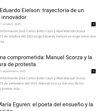
Eduardo Eielson: trayectoria de un
a innovador
17 octubre, 2023
0
e información José Carlos Botto Cayo y Abel Marcial Oruna
17 de octubre del 2023 Jorge Eduardo Eielson se erige como una
as...
ma comprometida: Manuel Scorza y la
tura de protesta
15 septiembre, 2023
0
e información José Carlos Botto Cayo y Abel Marcial Oruna
15 de setiembre del 2023 Manuel Scorza fue uno de los
y poetas más...
aría Eguren: el poeta del ensueño y la