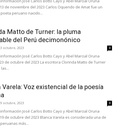
e información José Carlos Botto Cayo y Abel Marcial Oruna
13 de noviembre del 2023 Carlos Oquendo de Amat fue un
poeta peruano nacido...
da Matto de Turner: la pluma
able del Perú decimonónico
23 octubre, 2023
0
e información José Carlos Botto Cayo y Abel Marcial Oruna
23 de octubre del 2023 La escritora Clorinda Matto de Turner
las...
 Varela: Voz existencial de la poesía
na
19 octubre, 2023
0
e información José Carlos Botto Cayo y Abel Marcial Oruna
19 de octubre del 2023 Blanca Varela es considerada una de
 peruanas más...