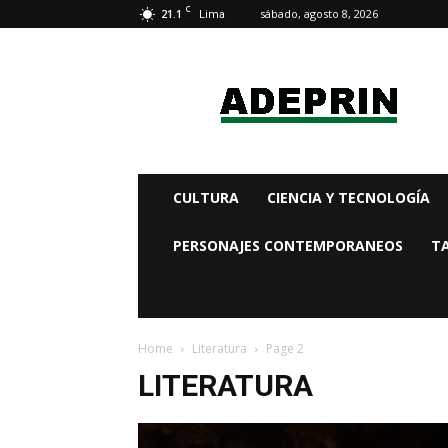
C
21.1
sábado, agosto 8, 2026
Lima
adeprin
CULTURA
CIENCIA Y TECNOLOGÍA
PERSONAJES CONTEMPORANEOS
T
Home
Literatura
Page 2
LITERATURA