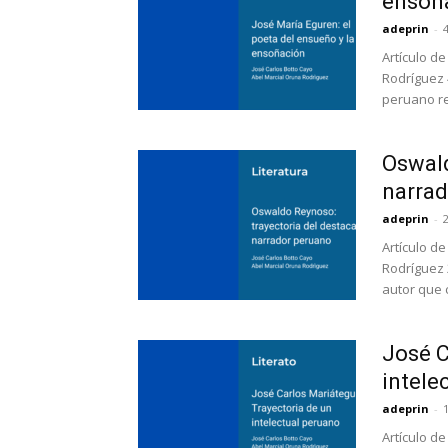
ensoñ
adeprin
-
Artículo d
Rodríguez 
peruano re
Oswald
narrad
adeprin
-
Artículo d
Rodríguez 
autor que c
José C
intele
adeprin
-
Artículo d