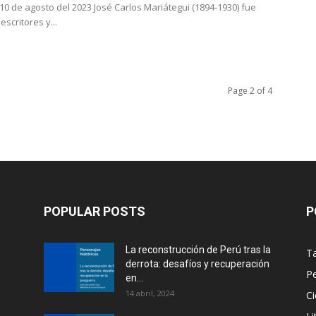
10 de agosto del 2023 José Carlos Mariátegui (1894-1930) fue
escritores y...
Page 2 of 4
POPULAR POSTS
P
La reconstrucción de Perú tras la
Ta
derrota: desafíos y recuperación
Pe
en...
14 abril, 2024
Ci