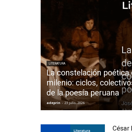
LITERATURA
La constelación poética
milenio: ciclos, colectiv
de la poesía peruana
adeprin
-
23 julio, 2026
César 