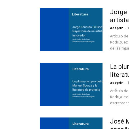
Jorge 
artist
adeprin
-
Artículo d
Rodríguez 
de las figur
La plu
litera
adeprin
-
Artículo d
Rodríguez 
escritores 
José M