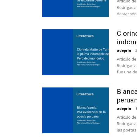
Artículo d
Rodríguez 
destacado 
Clorin
indom
adeprin
-
Artículo d
Rodríguez 
fue una de 
Blanca
perua
adeprin
-
Artículo d
Rodríguez 
las poetas