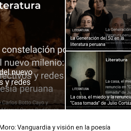
LITERATURA
La Generación del 50 en la
literatura peruana
 del nuevo
os y redes
LITERATURA
La casa, el miedo y la renunci
“Casa tomada” de Julio Cortá
Moro: Vanguardia y visión en la poesía