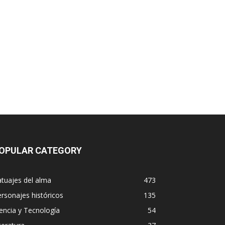
OPULAR CATEGORY
tuajes del alma
473
rsonajes históricos
135
encia y Tecnología
54