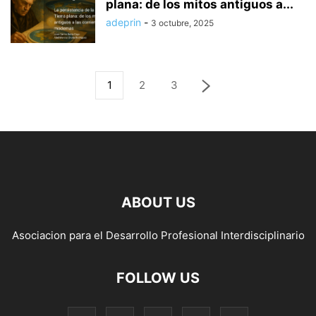
plana: de los mitos antiguos a...
adeprin
-
3 octubre, 2025
1
2
3
ABOUT US
Asociacion para el Desarrollo Profesional Interdisciplinario
FOLLOW US