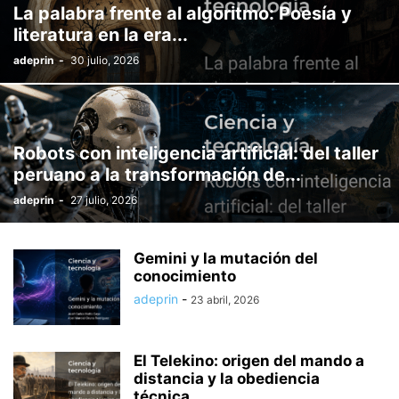
La palabra frente al algoritmo: Poesía y
literatura en la era...
adeprin
-
30 julio, 2026
Robots con inteligencia artificial: del taller
peruano a la transformación de...
adeprin
-
27 julio, 2026
Gemini y la mutación del
conocimiento
adeprin
-
23 abril, 2026
El Telekino: origen del mando a
distancia y la obediencia
técnica...