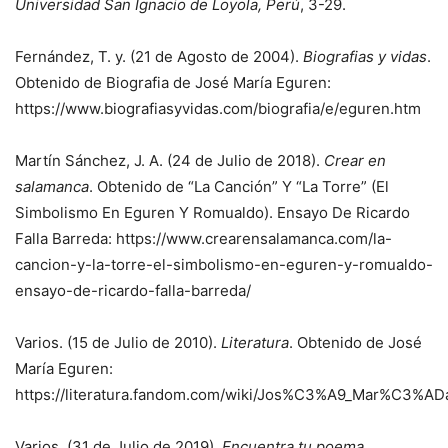
Universidad San Ignacio de Loyola, Perú
, 3-29.
Fernández, T. y. (21 de Agosto de 2004).
Biografias y vidas
.
Obtenido de Biografia de José María Eguren:
https://www.biografiasyvidas.com/biografia/e/eguren.htm
Martín Sánchez, J. A. (24 de Julio de 2018).
Crear en
salamanca
. Obtenido de “La Canción” Y “La Torre” (El
Simbolismo En Eguren Y Romualdo). Ensayo De Ricardo
Falla Barreda: https://www.crearensalamanca.com/la-
cancion-y-la-torre-el-simbolismo-en-eguren-y-romualdo-
ensayo-de-ricardo-falla-barreda/
Varios. (15 de Julio de 2010).
Literatura
. Obtenido de José
María Eguren:
https://literatura.fandom.com/wiki/Jos%C3%A9_Mar%C3%AD
Varios. (31 de Julio de 2019).
Encuentra tu poema
.