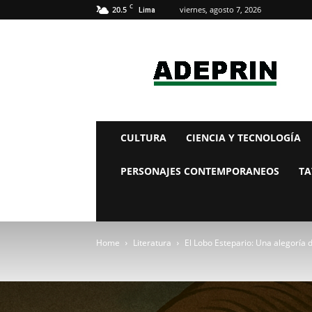
C
20.5
viernes, agosto 7, 2026
Lima
adeprin
CULTURA
CIENCIA Y TECNOLOGÍA
PERSONAJES CONTEMPORANEOS
TA
Home
Literatura
El Lobo Estepario: Una alegoría