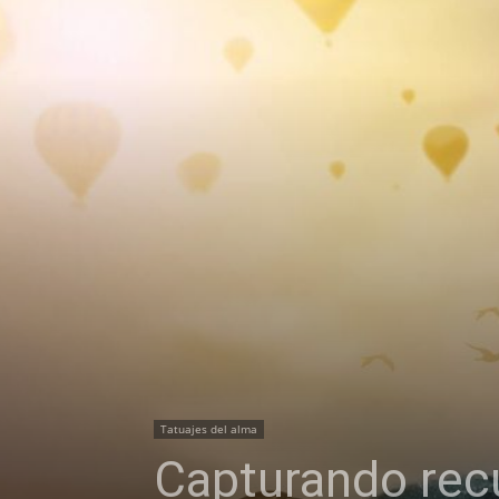
Tatuajes del alma
Capturando rec