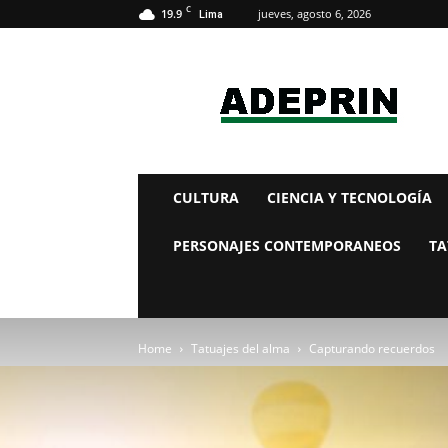
C
19.9
jueves, agosto 6, 2026
Lima
adeprin
CULTURA
CIENCIA Y TECNOLOGÍA
PERSONAJES CONTEMPORANEOS
TA
Home
Tatuajes del alma
Capturando recuerdos