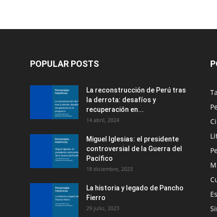
POPULAR POSTS
P
La reconstrucción de Perú tras
Ta
la derrota: desafíos y
Pe
recuperación en...
14 abril, 2024
Ci
Li
Miguel Iglesias: el presidente
controversial de la Guerra del
P
Pacífico
M
18 diciembre, 2023
C
La historia y legado de Pancho
Es
Fierro
Si
29 julio, 2023