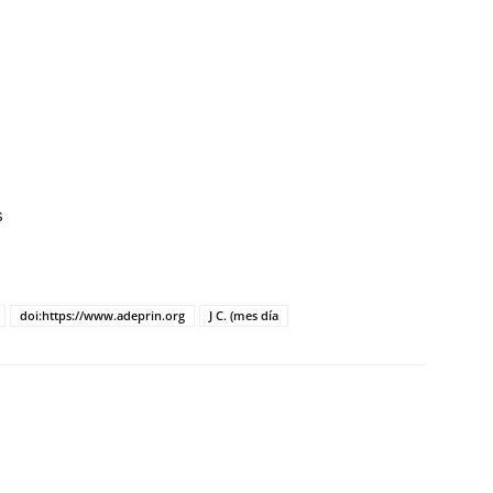
s
doi:https://www.adeprin.org
J C. (mes día