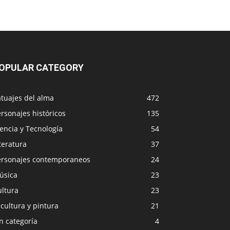
OPULAR CATEGORY
tuajes del alma
472
rsonajes históricos
135
encia y Tecnología
54
teratura
37
ersonajes contemporaneos
24
úsica
23
ultura
23
cultura y pintura
21
n categoría
4