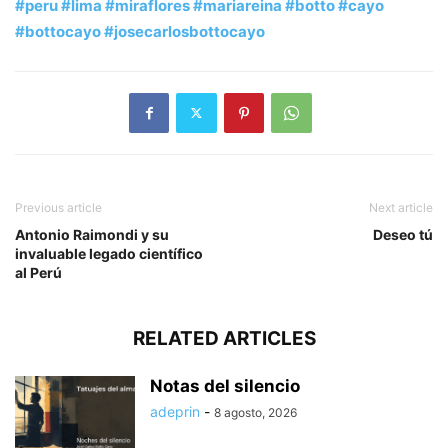
#peru
#lima
#miraflores
#mariareina
#botto
#cayo
#bottocayo
#josecarlosbottocayo
Previous article
Next article
Antonio Raimondi y su
Deseo tú
invaluable legado científico
al Perú
RELATED ARTICLES
Notas del silencio
adeprin
-
8 agosto, 2026