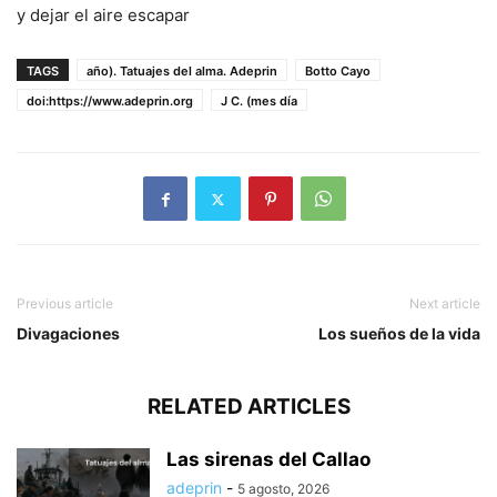
y dejar el aire escapar
TAGS
año). Tatuajes del alma. Adeprin
Botto Cayo
doi:https://www.adeprin.org
J C. (mes día
Previous article
Next article
Divagaciones
Los sueños de la vida
RELATED ARTICLES
Las sirenas del Callao
adeprin
-
5 agosto, 2026