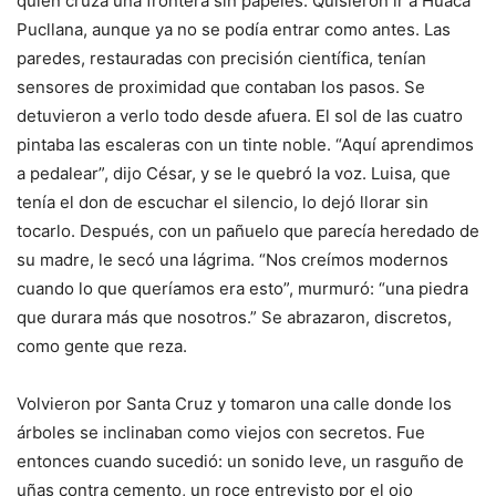
quien cruza una frontera sin papeles. Quisieron ir a Huaca
Pucllana, aunque ya no se podía entrar como antes. Las
paredes, restauradas con precisión científica, tenían
sensores de proximidad que contaban los pasos. Se
detuvieron a verlo todo desde afuera. El sol de las cuatro
pintaba las escaleras con un tinte noble. “Aquí aprendimos
a pedalear”, dijo César, y se le quebró la voz. Luisa, que
tenía el don de escuchar el silencio, lo dejó llorar sin
tocarlo. Después, con un pañuelo que parecía heredado de
su madre, le secó una lágrima. “Nos creímos modernos
cuando lo que queríamos era esto”, murmuró: “una piedra
que durara más que nosotros.” Se abrazaron, discretos,
como gente que reza.
Volvieron por Santa Cruz y tomaron una calle donde los
árboles se inclinaban como viejos con secretos. Fue
entonces cuando sucedió: un sonido leve, un rasguño de
uñas contra cemento, un roce entrevisto por el ojo