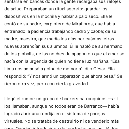
sentarse en bancas donde la gente recargaba sus relojes
de salud. Preparaban un ritual secreto: guardar los
dispositivos en la mochila y hablar a palo seco. Ella le
contó de su padre, carpintero de Miraflores, que había
entrenado la paciencia trabajando cedro y caoba; de su
madre, maestra, que medía los días por cuántas letras
nuevas aprendían sus alumnos. Él le habló de su hermano,
de los pinballs, de las noches de apagón en que el amor se
hacía con la urgencia de quien no tiene luz mañana. “Esa
Lima nos amansó a golpe de memoria”, dijo César. Ella
respondió: “Y nos armó un caparazón que ahora pesa.” Se
rieron otra vez, pero con cierta gravedad.
Llegó el rumor: un grupo de hackers barranquinos —así
los llamaban, aunque no todos eran de Barranco— había
logrado abrir una rendija en el sistema de parejas
virtuales. No se trataba de destruirlo ni de venderlo más
caro. Querían introducir un desperfecto: que las LIA, los