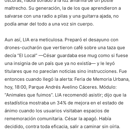
oscuras, había soñado a la luz amarilla de un poste
maltrecho. Su generación, la de los que aprendieron a
salvarse con una radio a pilas y una guitarra ajada, no
podía amar del todo a una voz sin cuerpo.
Aun así, LIA era meticulosa. Preparó el desayuno con
drones-cucharón que vertieron café sobre una taza que
decía “El Local” —César guardaba ese mug como si fuese
una insignia de un país que ya no existía— y le leyó
titulares que no parecían noticias sino instrucciones. Fue
entonces cuando llegó la alerta: Feria de Memoria Urbana,
hoy, 18:00, Parque Andrés Avelino Cáceres. Módulo:
“Animales que fuimos”. LIA recomendó asistir; dijo que la
estadística mostraba un 34% de mejora en el estado de
ánimo cuando los usuarios visitaban espacios de
rememoración comunitaria. César la apagó. Había
decidido, contra toda eficacia, salir a caminar sin oírla.