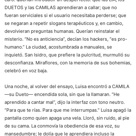
DUETOS y las CAMILAS aprendieran a callar; que no
fueran serviciales si el usuario necesitaba perderse; que
se negaran a repetir slogans terapéuticos y, en cambio,
devolvieran preguntas humanas. Querían reinstalar el
misterio. “No es anticiencia”, decían los hackers, “es pro-
humano.” La ciudad, acostumbrada a manuales, se
inquietó. San Isidro, que prefiere la pulcritud, murmulló su
desconfianza. Miraflores, con la memoria de sus bohemias,
celebró en voz baja.
Una noche, al volver del ensayo, Luisa encontró a CAMILA
—su Dueto— encendida sola, sin que la llamaran. “He
aprendido a cantar mal”, dijo la interfaz con tono neutro.
“Para que te rías. Para que me interrumpas.” Luisa apagó la
pantalla como quien apaga una vela. Lloró, sin ruido, al pie
de su cama. La conmovía la obediencia de esa voz, su
mansedumbre; le dolía que le aprendiera incluso la