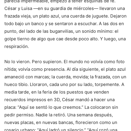
parecía impermeable, empezó a tener esquinas de fe.
César y Luisa —en su guardia de miércoles— llevaron una
frazada vieja, un plato azul, una cuerda de juguete. Dejaron
todo bajo un banco y se sentaron a escuchar. A las dos en
punto, del lado de las buganvilias, un sonido mínimo: el
golpe tierno de algo que cae desde poco alto. Y luego, una
respiración.
No lo vieron. Pero supieron. El mundo no volvía como foto
nítida; volvía como presencia. Al día siguiente, el plato azul
amaneció con marcas; la cuerda, movida; la frazada, con un
hueco tibio. Lloraron, cada uno por su lado, torpemente. A
media tarde, en la feria de los puestos que venden
recuerdos impresos en 3D, César mandó a hacer una
placa: “Aquí se sentó lo que creemos.” La colocaron sin
pedir permiso. Nadie la retiró. Una semana después,
nuevas placas, en nuevas bancas, florecieron como un
rosario urbano: “Aquí ladró un silencio.” “Aquí rozó una