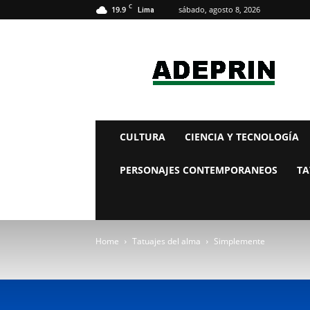
C
19.9
sábado, agosto 8, 2026
Lima
adeprin
CULTURA
CIENCIA Y TECNOLOGÍA
PERSONAJES CONTEMPORANEOS
TA
Home
Tatuajes del alma
Simplemente