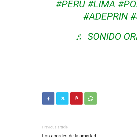
#PERU
#LIMA
#PO
#ADEPRIN
#
♬ SONIDO OR
Previous article
Los acordes de la amistad