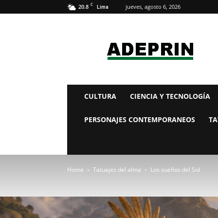
C
20.8
jueves, agosto 6, 2026
Lima
adeprin
CULTURA
CIENCIA Y TECNOLOGÍA
PERSONAJES CONTEMPORANEOS
TA
Home
Tatuajes del alma
Los sueños del Sol