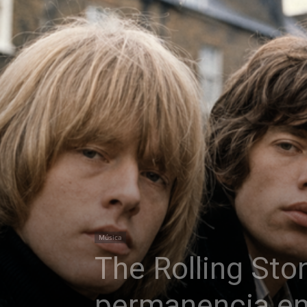
Música
The Rolling Sto
permanencia en 