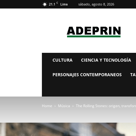
C
21.1
sábado, agosto 8, 2026
Lima
adeprin
CULTURA
CIENCIA Y TECNOLOGÍA
PERSONAJES CONTEMPORANEOS
TA
Home
Música
The Rolling Stones: origen, transfo