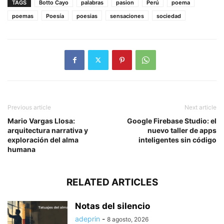
TAGS
Botto Cayo
palabras
pasion
Perú
poema
poemas
Poesía
poesias
sensaciones
sociedad
Previous article
Next article
Mario Vargas Llosa:
Google Firebase Studio: el
arquitectura narrativa y
nuevo taller de apps
exploración del alma
inteligentes sin código
humana
RELATED ARTICLES
Notas del silencio
adeprin
-
8 agosto, 2026