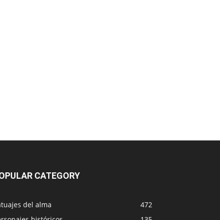
OPULAR CATEGORY
tuajes del alma
472
rsonajes históricos
135