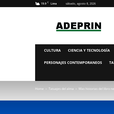
C
19.9
sábado, agosto 8, 2026
Lima
adeprin
CULTURA
CIENCIA Y TECNOLOGÍA
PERSONAJES CONTEMPORANEOS
TA
Home
Tatuajes del alma
Mas historias del libro n