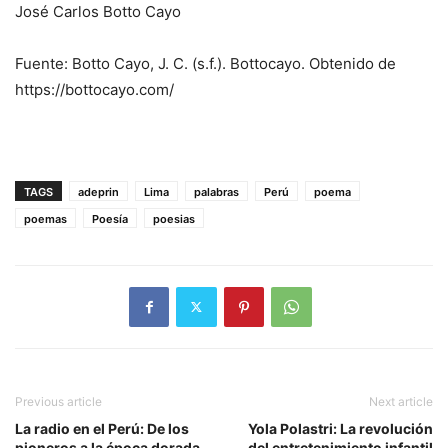
José Carlos Botto Cayo
Fuente: Botto Cayo, J. C. (s.f.). Bottocayo. Obtenido de
https://bottocayo.com/
TAGS
adeprin
Lima
palabras
Perú
poema
poemas
Poesía
poesias
Previous article
Next article
La radio en el Perú: De los
Yola Polastri: La revolución
pioneros a la época dorada
del entretenimiento infantil