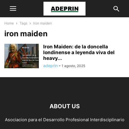
Home
Tags
Iron maiden
iron maiden
Iron Maiden: de la doncella
londinense a leyenda viva del
heavy...
adeprin
-
1 agosto, 2025
ABOUT US
Asociacion para el Desarrollo Profesional Interdisciplinario