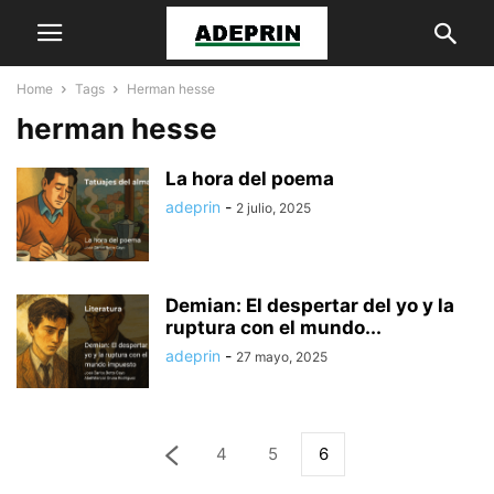
Home
Tags
Herman hesse
herman hesse
La hora del poema
adeprin
-
2 julio, 2025
Demian: El despertar del yo y la
ruptura con el mundo...
adeprin
-
27 mayo, 2025
4
5
6