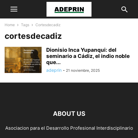
Home
Tags
Cortesdecadiz
cortesdecadiz
Dionisio Inca Yupanqui: del
seminario a Cádiz, el indio noble
que...
adeprin
-
21 noviembre, 2025
ABOUT US
Asociacion para el Desarrollo Profesional Interdisciplinario