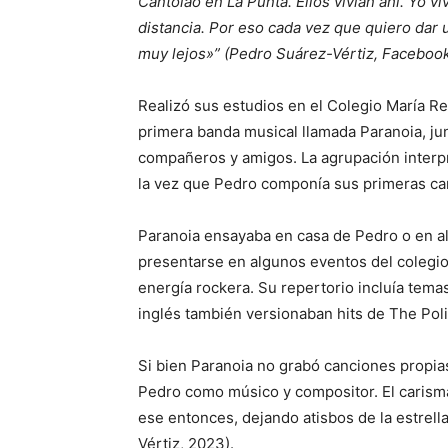
Cantolao en La Punta. Ellos vivían ahí. Yo v
distancia. Por eso cada vez que quiero dar
muy lejos»” (Pedro Suárez-Vértiz, Facebook
Realizó sus estudios en el Colegio María Rei
primera banda musical llamada Paranoia, ju
compañeros y amigos. La agrupación interpr
la vez que Pedro componía sus primeras can
Paranoia ensayaba en casa de Pedro o en al
presentarse en algunos eventos del colegio,
energía rockera. Su repertorio incluía tema
inglés también versionaban hits de The Poli
Si bien Paranoia no grabó canciones propias
Pedro como músico y compositor. El carisma
ese entonces, dejando atisbos de la estrel
Vértiz, 2023).