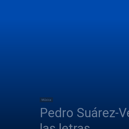
Música
Pedro Suárez-Vé
las letras