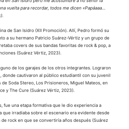
ivía en San Isidro pero me acostumbré a no sentir la
 una vuelta para recordar, todos me dicen «Papáaaa…
).
na de San Isidro (XII Promoción). Allí, Pedro formó su
nto a su hermano Patricio Suárez-Vértiz y un grupo de
etaba covers de sus bandas favoritas de rock & pop, a
ciones (Suárez Vértiz, 2023).
guno de los garajes de los otros integrantes. Lograron
 donde cautivaron al público estudiantil con su juvenil
s de Soda Stereo, Los Prisioneros, Miguel Mateos, en
ce y The Cure (Suárez Vértiz, 2023).
, fue una etapa formativa que le dio experiencia a
 que irradiaba sobre el escenario era evidente desde
la de rock en que se convertiría años después (Suárez