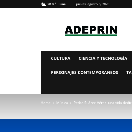
C
20.8
jueves, agosto 6, 2026
Lima
adeprin
CULTURA
CIENCIA Y TECNOLOGÍA
PERSONAJES CONTEMPORANEOS
TA
Home
Música
Pedro Suárez-Vértiz: una vida dedic